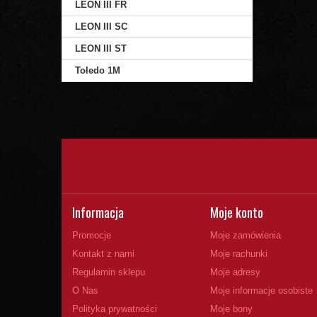
LEON III FR
LEON III SC
LEON III ST
Toledo 1M
Informacja
Moje konto
Promocje
Moje zamówienia
Kontakt z nami
Moje rachunki
Regulamin sklepu
Moje adresy
O Nas
Moje informacje osobiste
Polityka prywatności
Moje bony