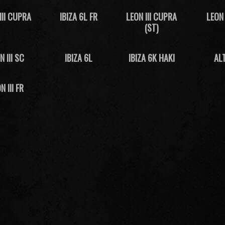
III CUPRA
IBIZA 6L FR
LEON III CUPRA
LEON 
(ST)
N III SC
IBIZA 6L
IBIZA 6K HAKI
AL
N III FR