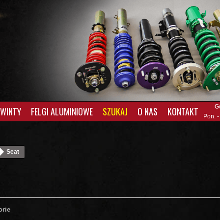
G
GWINTY
FELGI ALUMINIOWE
SZUKAJ
O NAS
KONTAKT
Pon. -
Seat
orie