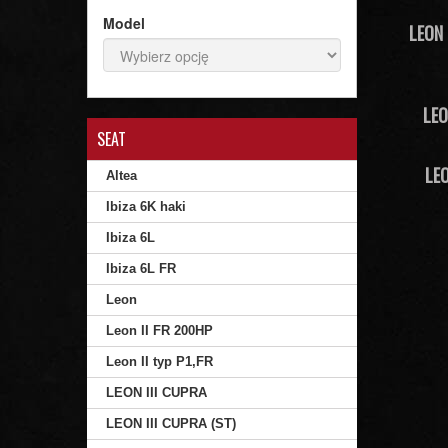
Model
LEON 
LEO
SEAT
LEO
Altea
Ibiza 6K haki
Ibiza 6L
Ibiza 6L FR
Leon
Leon II FR 200HP
Leon II typ P1,FR
LEON III CUPRA
LEON III CUPRA (ST)