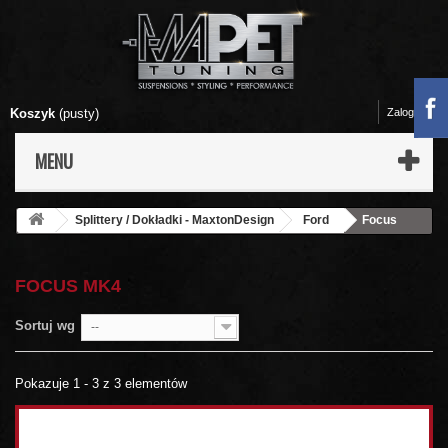
Koszyk
(pusty)
Zaloguj się
MENU
Splittery / Dokładki - MaxtonDesign
Ford
Focus
MK4
FOCUS MK4
Sortuj wg
--
Pokazuje 1 - 3 z 3 elementów