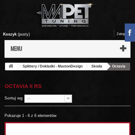
Koszyk
(pusty)
Zaloguj się
MENU
Splittery / Dokładki - MaxtonDesign
Skoda
Octavia
II RS
OCTAVIA II RS
Sortuj wg
--
Pokazuje 1 - 6 z 6 elementów