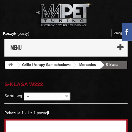
Koszyk
(pusty)
Zaloguj się
MENU
Grille i Atrapy Samochodowe
Mercedes
S-klasa
W222
S-KLASA W222
Sortuj wg
--
Pokazuje 1 - 1 z 1 pozycji