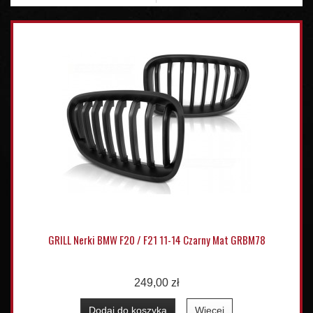
GRILL Nerki BMW F20 / F21 11-14 Czarny Mat GRBM78
249,00 zł
Dodaj do koszyka
Więcej