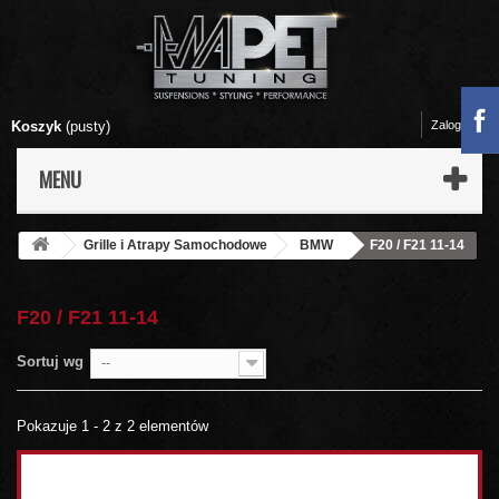
Koszyk
(pusty)
Zaloguj się
MENU
Grille i Atrapy Samochodowe
BMW
F20 / F21 11-14
F20 / F21 11-14
Sortuj wg
--
Pokazuje 1 - 2 z 2 elementów