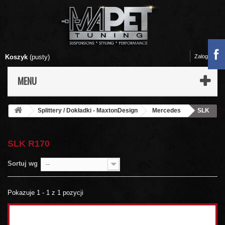
Koszyk
(pusty)
Zaloguj się
MENU
Splittery / Dokładki - MaxtonDesign
Mercedes
SLK
R170
SLK R170
Sortuj wg
--
Pokazuje 1 - 1 z 1 pozycji