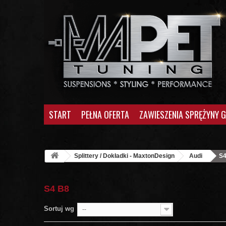
START
PEŁNA OFERTA
ZAWIESZENIA SPRĘŻYNY 
Splittery / Dokładki - MaxtonDesign
Audi
S4
S4 B8
Sortuj wg
--