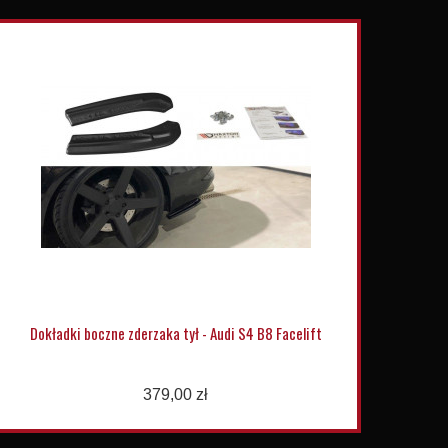
Dokładki boczne zderzaka tył - Audi S4 B8 Facelift
379,00 zł