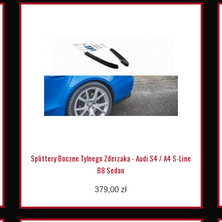
Splittery Boczne Tylnego Zderzaka - Audi S4 / A4 S-Line
B8 Sedan
379,00 zł