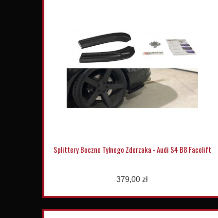
Splittery Boczne Tylnego Zderzaka - Audi S4 B8 Facelift
379,00 zł