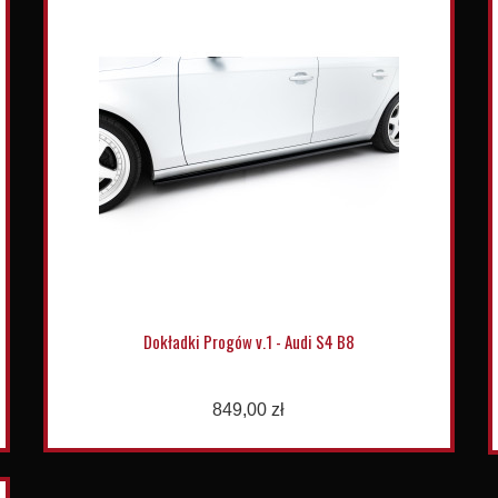
Dokładki Progów v.1 - Audi S4 B8
849,00 zł