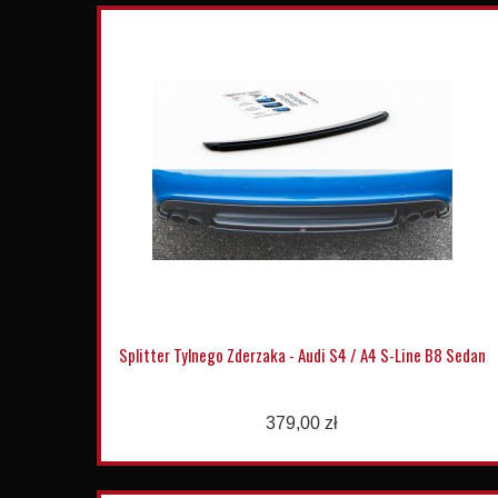
Splitter Tylnego Zderzaka - Audi S4 / A4 S-Line B8 Sedan
379,00 zł