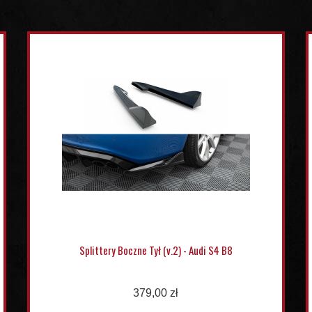
Splittery Boczne Tył (v.2) - Audi S4 B8
379,00 zł