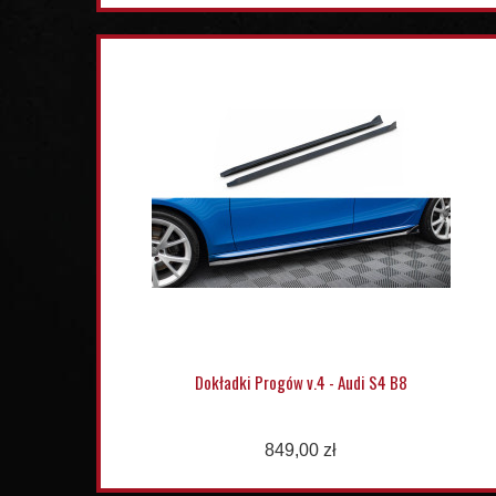
Dokładki Progów v.4 - Audi S4 B8
849,00 zł