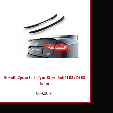
Nakładka Spojler Lotka Tylnej Klapy - Audi A4 B8 / S4 B8
Sedan
609,00 zł