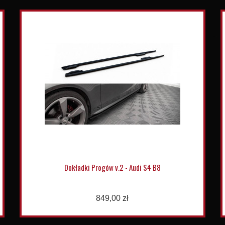
Dokładki Progów v.2 - Audi S4 B8
849,00 zł