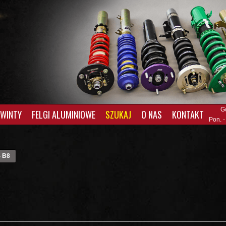
G
GWINTY
FELGI ALUMINIOWE
SZUKAJ
O NAS
KONTAKT
Pon. -
 B8