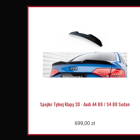
Spojler Tylnej Klapy 3D - Audi A4 B8 / S4 B8 Sedan
699,00 zł