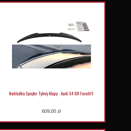
Nakładka Spojler Tylnej Klapy - Audi S4 B8 Facelift
609,00 zł