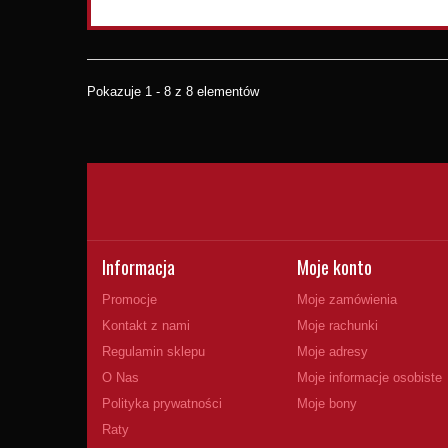
Pokazuje 1 - 8 z 8 elementów
Informacja
Moje konto
Promocje
Moje zamówienia
Kontakt z nami
Moje rachunki
Regulamin sklepu
Moje adresy
O Nas
Moje informacje osobiste
Polityka prywatności
Moje bony
Raty