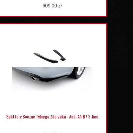
609,00 zł
Splittery Boczne Tylnego Zderzaka - Audi A4 B7 S-line