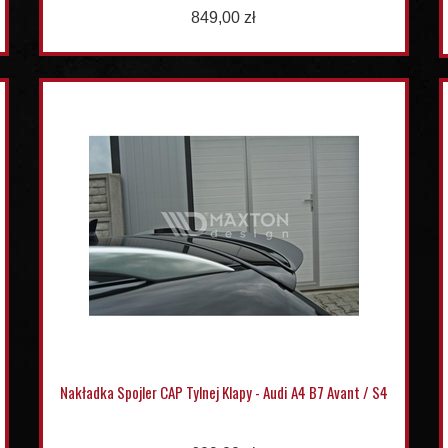
849,00 zł
Nakładka Spojler CAP Tylnej Klapy - Audi A4 B7 Avant / S4