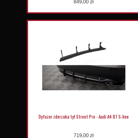
849,00 zł
Dyfuzor zderzaka tył Street Pro - Audi A4 B7 S-line
719,00 zł