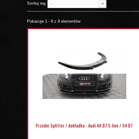
Sortuj wg
--
Pokazuje 1 - 8 z 8 elementów
Przedni Splitter / dokładka - Audi A4 B7 S-line / S4 B7