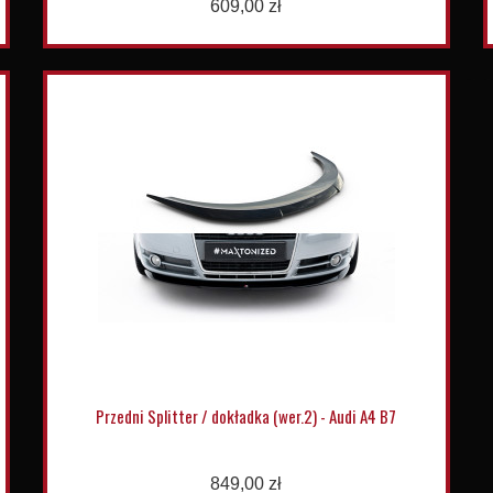
609,00 zł
Przedni Splitter / dokładka (wer.2) - Audi A4 B7
849,00 zł