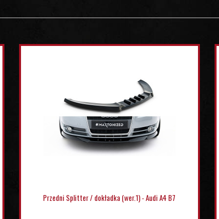
Przedni Splitter / dokładka (wer.1) - Audi A4 B7