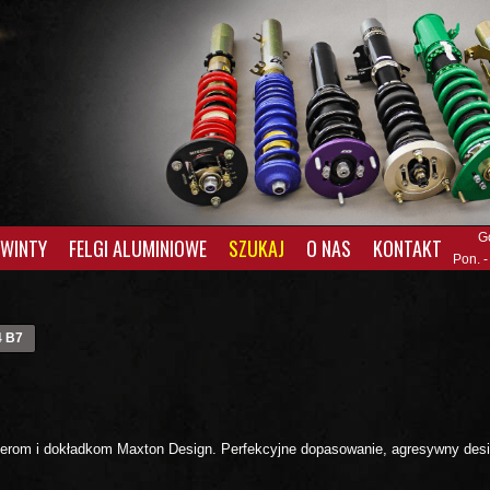
G
GWINTY
FELGI ALUMINIOWE
SZUKAJ
O NAS
KONTAKT
Pon. -
 B7
tterom i dokładkom Maxton Design. Perfekcyjne dopasowanie, agresywny des