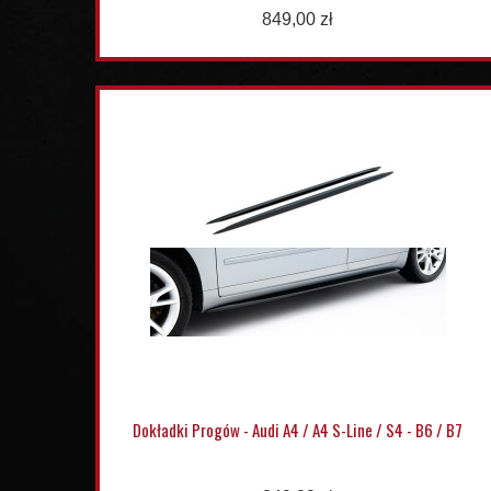
849,00 zł
Dokładki Progów - Audi A4 / A4 S-Line / S4 - B6 / B7