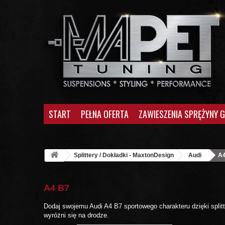
START
PEŁNA OFERTA
ZAWIESZENIA SPRĘŻYNY 
Splittery / Dokładki - MaxtonDesign
Audi
A4
A4 B7
Dodaj swojemu Audi A4 B7 sportowego charakteru dzięki spli
wyróżni się na drodze.