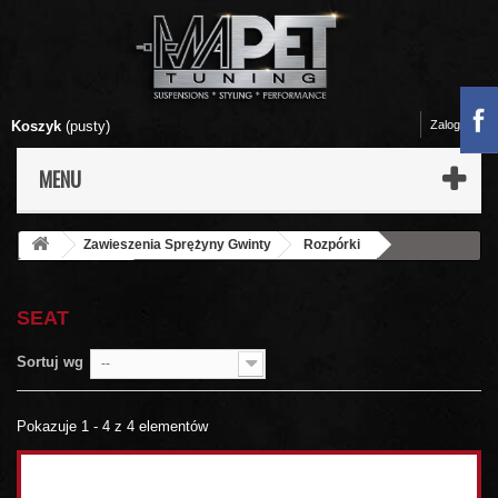
Koszyk
(pusty)
Zaloguj się
MENU
Zawieszenia Sprężyny Gwinty
Rozpórki
Rozpórki OMP
Seat
SEAT
Sortuj wg
--
Pokazuje 1 - 4 z 4 elementów