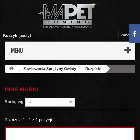
Koszyk
(pusty)
Zaloguj się
MENU
Zawieszenia Sprężyny Gwinty
Rozpórki
Rozpórki OMP
Inne marki
INNE MARKI
Sortuj wg
--
Pokazuje 1 - 1 z 1 pozycji