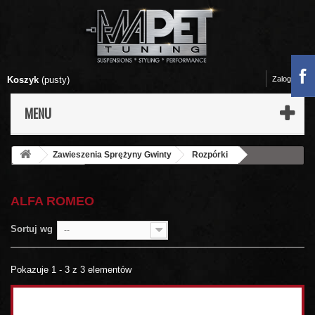
Koszyk
(pusty)
Zaloguj się
MENU
Zawieszenia Sprężyny Gwinty
Rozpórki
Rozpórki OMP
Alfa Romeo
ALFA ROMEO
Sortuj wg
--
Pokazuje 1 - 3 z 3 elementów