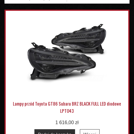
Lampy przód Toyota GT86 Subaru BRZ BLACK FULL LED diodowe
LPTO43
1 616,00 zł