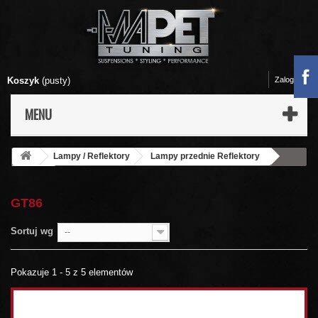
Koszyk
(pusty)
Zaloguj się
MENU
Lampy / Reflektory
Lampy przednie Reflektory
Toyota
GT86
GT86
Sortuj wg
--
Pokazuje 1 - 5 z 5 elementów