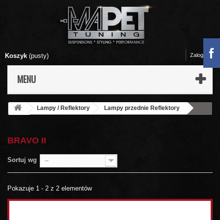
Koszyk
(pusty)
Zaloguj się
MENU
Lampy / Reflektory
Lampy przednie Reflektory
Fiat
BRAVO II
BRAVO II
Sortuj wg
--
Pokazuje 1 - 2 z 2 elementów