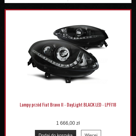
Lampy przód Fiat Bravo II - DayLight BLACK LED - LPFI18
1 666,00 zł
Dodaj do koszyka
Więcej