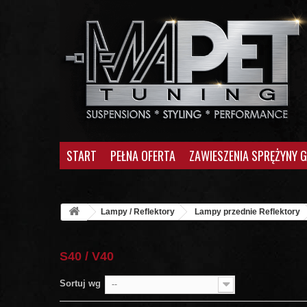
START
PEŁNA OFERTA
ZAWIESZENIA SPRĘŻYNY 
Lampy / Reflektory
Lampy przednie Reflektory
S40 / V40
Sortuj wg
--