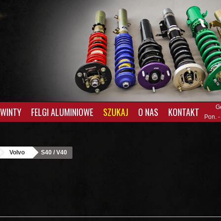
G
GWINTY
FELGI ALUMINIOWE
SZUKAJ
O NAS
KONTAKT
Pon. -
Volvo
S40 / V40