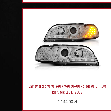
Lampy przód Volvo S40 / V40 96-00 - diodowe CHROM
kierunek LED LPVO09
1 144,00 zł