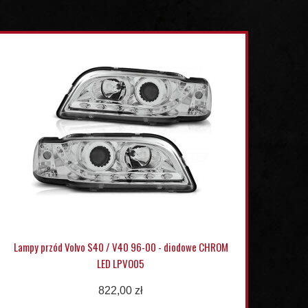
Lampy przód Volvo S40 / V40 96-00 - diodowe CHROM
LED LPVO05
822,00 zł