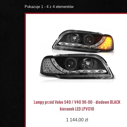
Pokazuje 1 - 4 z 4 elementów
Lampy przód Volvo S40 / V40 96-00 - diodowe BLACK
kierunek LED LPVO10
1 144,00 zł