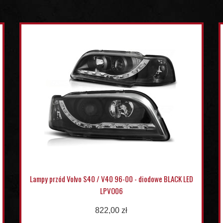
Lampy przód Volvo S40 / V40 96-00 - diodowe BLACK LED
LPVO06
822,00 zł