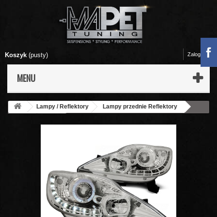
Koszyk
(pusty)
Zaloguj się
MENU
Lampy / Reflektory
Lampy przednie Reflektory
Peugeot
107
Lampy przód Peugeot 107 diodowe CHROM
LPPE24