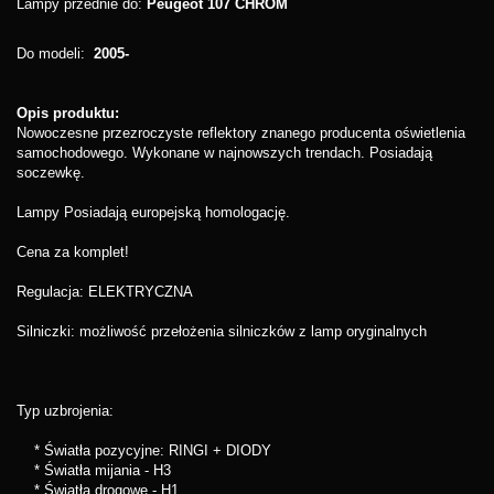
Lampy przednie do:
Peugeot 107 CHROM
Do modeli:
2005-
Opis produktu:
Nowoczesne przezroczyste reflektory znanego producenta oświetlenia
samochodowego. Wykonane w najnowszych trendach. Posiadają
soczewkę.
Lampy Posiadają europejską homologację.
Cena za komplet!
Regulacja: ELEKTRYCZNA
Silniczki: możliwość przełożenia silniczków z lamp oryginalnych
Typ uzbrojenia:
* Światła pozycyjne: RINGI + DIODY
* Światła mijania - H
3
* Światła drogow
e
- H1