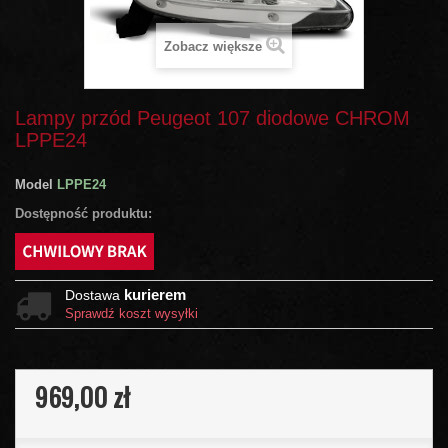
Zobacz większe
Lampy przód Peugeot 107 diodowe CHROM
LPPE24
Model
LPPE24
Dostępność produktu:
kurierem
Dostawa
Sprawdź koszt wysyłki
969,00 zł